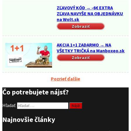
ZĽAVOVÝ KÓD → -6€ EXTRA
ZĽAVA NAVYŠE NA OBJEDNÁVKU
na Wolt.sk
Zobraziť
AKCIA 1+1 ZADARMO → NA
VŠETKY TRIČKÁ na Manboxeo.sk
Zobraziť
Pozrieť ďalšie
Čo potrebujete nájsť?
Hľadať:
Najnovšie články