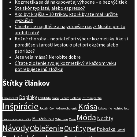
Kozmetika sa dá nakupovať aj výhodne – a bez výčitiek
Ste skôr typ laté, alebo espresso?
Ako byť krajšia – 10 trikov, ktoré by ste mali určite
vyskúšať!
Chcete tie najdlhšie a najzdravšie riasy? Musíte pre to
urobiť toto!
Kožné choroby – nepriateľ pri výbere kozmetiky. Ako si
poradiť so starostlivosťou o pleť pri ekzéme alebo
psoriáze?
Jete veľa mäsa? Nerobíte dobre
Čítate zloženie svojej kozmetiky? V každom veku
potrebujete inú zložku!
Štítky článkov
Doplnky
Cholesterol
Efektifita práce
Ekzém
Holenie
Intímne partie
Inšpirácie
Krása
Jedálniček
Kožné ochorenia
Lakovanie nechtov
leto
Móda
Nechty
Manželstvo
Luxusná spoločníčka
Mihalnice
Mäso
Návody
Oblečenie
Outfity
Pleť
Pokožka
Posteľ