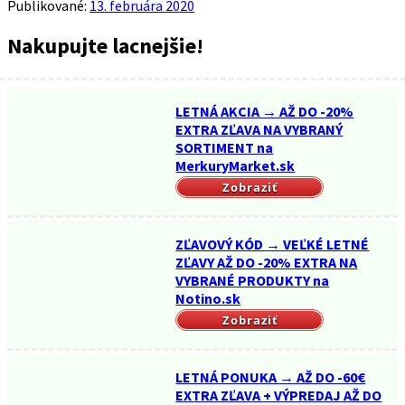
Publikované:
13. februára 2020
Nakupujte lacnejšie!
LETNÁ AKCIA → AŽ DO -20%
EXTRA ZĽAVA NA VYBRANÝ
SORTIMENT na
MerkuryMarket.sk
Zobraziť
ZĽAVOVÝ KÓD → VEĽKÉ LETNÉ
ZĽAVY AŽ DO -20% EXTRA NA
VYBRANÉ PRODUKTY na
Notino.sk
Zobraziť
LETNÁ PONUKA → AŽ DO -60€
EXTRA ZĽAVA + VÝPREDAJ AŽ DO