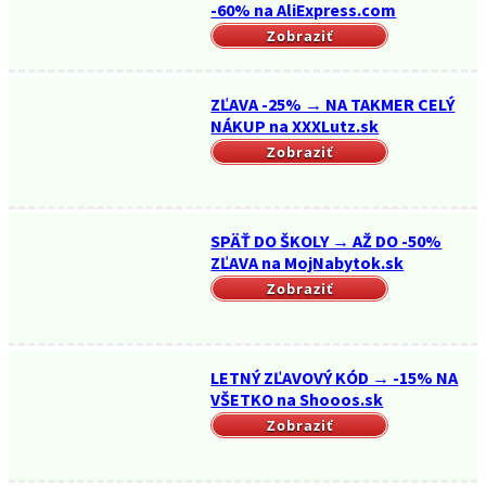
-60% na AliExpress.com
Zobraziť
ZĽAVA -25% → NA TAKMER CELÝ
NÁKUP na XXXLutz.sk
Zobraziť
SPÄŤ DO ŠKOLY → AŽ DO -50%
ZĽAVA na MojNabytok.sk
Zobraziť
LETNÝ ZĽAVOVÝ KÓD → -15% NA
VŠETKO na Shooos.sk
Zobraziť